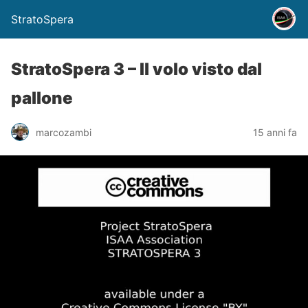
StratoSpera
StratoSpera 3 – Il volo visto dal
pallone
marcozambi
15 anni fa