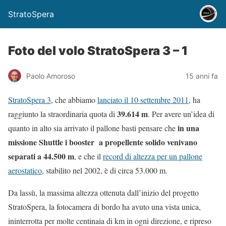
StratoSpera
Foto del volo StratoSpera 3 – 1
Paolo Amoroso
15 anni fa
StratoSpera 3
, che abbiamo
lanciato il 10 settembre 2011
, ha
39.614 m
raggiunto la straordinaria quota di
. Per avere un’idea di
in una
quanto in alto sia arrivato il pallone basti pensare che
missione Shuttle i booster a propellente solido venivano
separati a 44.500 m
, e che il
record di altezza per un pallone
aerostatico
, stabilito nel 2002, è di circa 53.000 m.
Da lassù, la massima altezza ottenuta dall’inizio del progetto
StratoSpera, la fotocamera di bordo ha avuto una vista unica,
ininterrotta per molte centinaia di km in ogni direzione, e ripreso