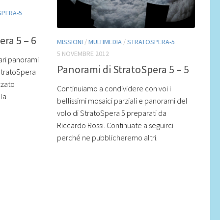
SPERA-5
ra 5 – 6
MISSIONI
/
MULTIMEDIA
/
STRATOSPERA-5
5 NOVEMBRE 2012
lari panorami
Panorami di StratoSpera 5 – 5
 StratoSpera
zzato
Continuiamo a condividere con voi i
la
bellissimi mosaici parziali e panorami del
volo di StratoSpera 5 preparati da
Riccardo Rossi. Continuate a seguirci
perché ne pubblicheremo altri.