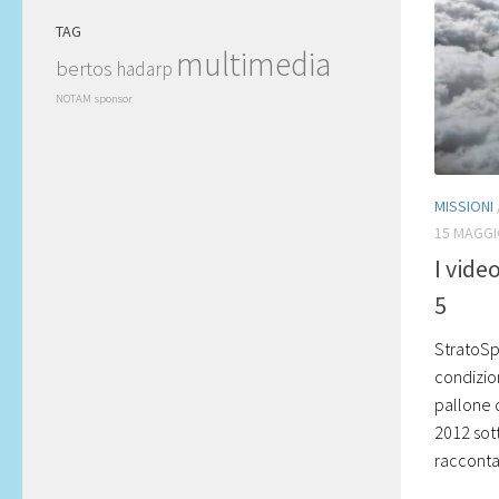
TAG
multimedia
bertos
hadarp
NOTAM
sponsor
MISSIONI
15 MAGGI
I vide
5
StratoSpe
condizion
pallone d
2012 sot
raccontar