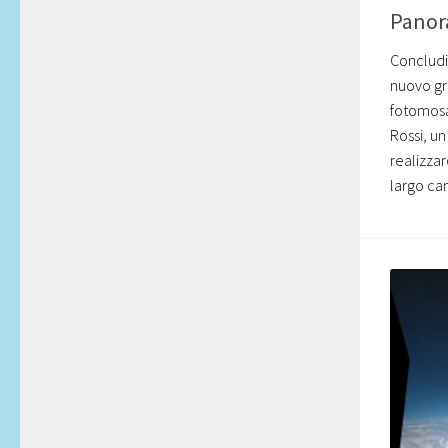
Panora
Conclud
nuovo gr
fotomosa
Rossi, un
realizzar
largo cam