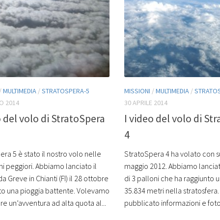
/
MULTIMEDIA
/
STRATOSPERA-5
MISSIONI
/
MULTIMEDIA
/
STRATO
O 2014
30 APRILE 2014
o del volo di StratoSpera
I video del volo di St
4
ra 5 è stato il nostro volo nelle
StratoSpera 4 ha volato con s
i peggiori. Abbiamo lanciato il
maggio 2012. Abbiamo lanciat
a Greve in Chianti (FI) il 28 ottobre
di 3 palloni che ha raggiunto 
to una pioggia battente. Volevamo
35.834 metri nella stratosfera
e un’avventura ad alta quota al...
pubblicato informazioni e foto 