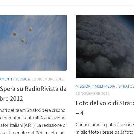
AMENTI
/
TECNICA
10 DICEMBRE 2012
MISSIONI
/
MULTIMEDIA
/
STRATO
Spera su RadioRivista da
13 NOVEMBRE 2012
bre 2012
Foto del volo di Stra
mbri del team StratoSpera ci sono
– 4
adioamatori iscritti all’Associazione
Continuiamo la pubblicazione
ori Italiani (A.R.I.). La redazione di
migliori foto riprese dalla fo
ta, il mensile dell’A.R.I. rivolto ai