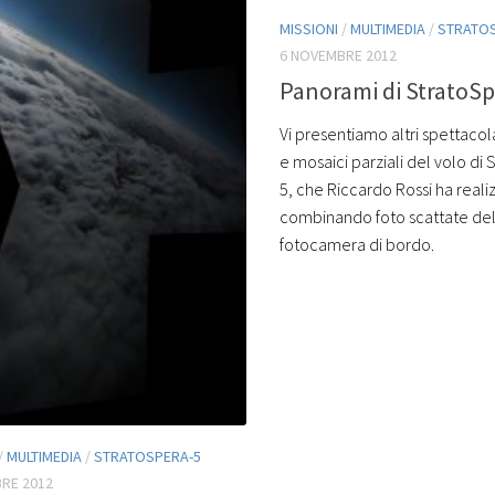
MISSIONI
/
MULTIMEDIA
/
STRATO
6 NOVEMBRE 2012
Panorami di StratoSpe
Vi presentiamo altri spettaco
e mosaici parziali del volo di
5, che Riccardo Rossi ha reali
combinando foto scattate del
fotocamera di bordo.
/
MULTIMEDIA
/
STRATOSPERA-5
RE 2012