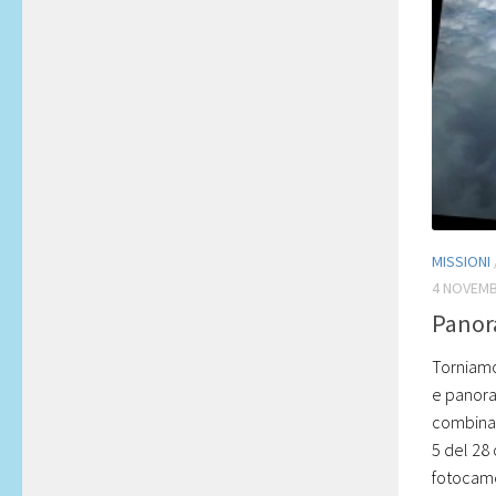
MISSIONI
4 NOVEMB
Panora
Torniamo
e panoram
combinan
5 del 28
fotocame