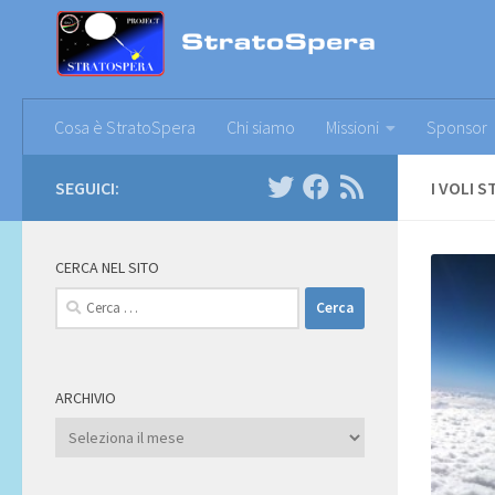
Sotto il contenuto
Cosa è StratoSpera
Chi siamo
Missioni
Sponsor
SEGUICI:
I VOLI 
CERCA NEL SITO
Ricerca
per:
ARCHIVIO
Archivio