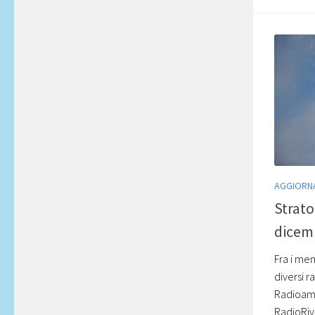
AGGIORN
Strato
dicem
Fra i me
diversi r
Radioamat
RadioRivis