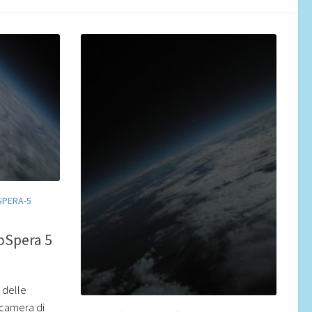
SPERA-5
toSpera 5
 delle
tocamera di