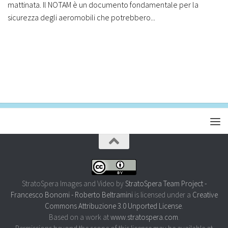
mattinata. Il NOTAM è un documento fondamentale per la
sicurezza degli aeromobili che potrebbero...
StratoSpera Images and Video
by
StratoSpera Team Project -
Francesco Bonomi - Roberto Beltramini
is licensed under a
Creative
Commons Attribuzione 3.0 Unported License
.
Based on a work at
www.stratospera.com
.