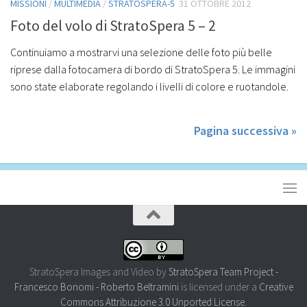
MISSIONI
/
MULTIMEDIA
/
STRATOSPERA-5
31 OTTOBRE 2012
Foto del volo di StratoSpera 5 – 2
Continuiamo a mostrarvi una selezione delle foto più belle
riprese dalla fotocamera di bordo di StratoSpera 5. Le immagini
sono state elaborate regolando i livelli di colore e ruotandole.
Pagina successiva »
StratoSpera Images and Video
by
StratoSpera Team Project -
Francesco Bonomi - Roberto Beltramini
is licensed under a
Creative
Commons Attribuzione 3.0 Unported License
.