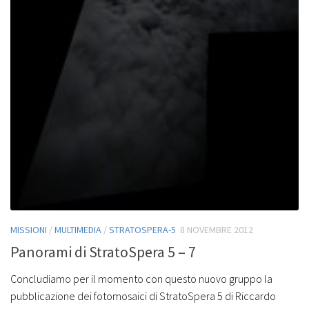
MISSIONI
/
MULTIMEDIA
/
STRATOSPERA-5
8 NOVEMBRE 2012
Panorami di StratoSpera 5 – 7
Concludiamo per il momento con questo nuovo gruppo la
pubblicazione dei fotomosaici di StratoSpera 5 di Riccardo