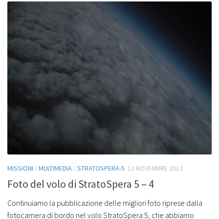
MISSIONI
/
MULTIMEDIA
/
STRATOSPERA-5
13 NOVEMBRE 2012
Foto del volo di StratoSpera 5 – 4
Continuiamo la pubblicazione delle migliori foto riprese dalla
fotocamera di bordo nel volo StratoSpera 5, che abbiamo