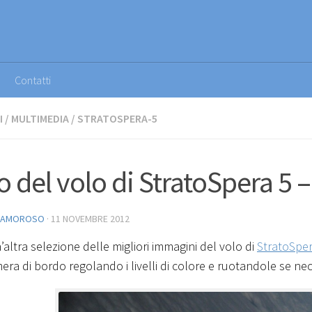
Contatti
I
/
MULTIMEDIA
/
STRATOSPERA-5
o del volo di StratoSpera 5 –
 AMOROSO
·
11 NOVEMBRE 2012
altra selezione delle migliori immagini del volo di
StratoSper
era di bordo regolando i livelli di colore e ruotandole se nec