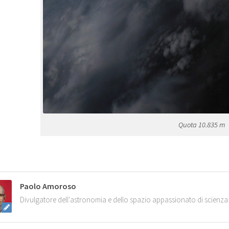
Quota 10.835 m
Paolo Amoroso
Divulgatore dell'astronomia e dello spazio appassionato di scienza