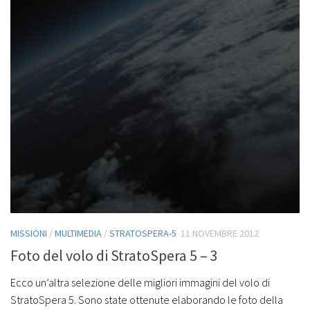
MISSIONI
/
MULTIMEDIA
/
STRATOSPERA-5
11 NOVEMBRE 2012
Foto del volo di StratoSpera 5 – 3
Ecco un’altra selezione delle migliori immagini del volo di
StratoSpera 5. Sono state ottenute elaborando le foto della