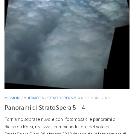
MISSIONI
/
MULTIMEDIA
/
STRATOSPERA-5
4 NOVEMBRE 2012
Panorami di StratoSpera 5 – 4
Torniamo sopra le nuvole con i fotomosaici e panorami di
Riccardo Rossi, realizzati combinando foto del volo di
StratoSpera 5 del 28 ottobre 2012 riprese dalla fotocamera di