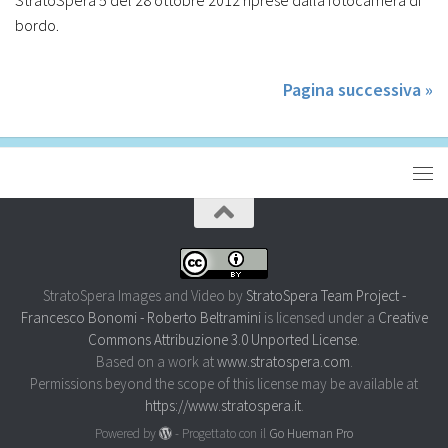
bordo.
Pagina successiva »
StratoSpera Images and Video
by
StratoSpera Team Project -
Francesco Bonomi - Roberto Beltramini
is licensed under a
Creative
Commons Attribuzione 3.0 Unported License
.
Based on a work at
www.stratospera.com
.
Permissions beyond the scope of this license may be available at
https://www.stratospera.it
.
Powered by
- Progettato con il
Go Hueman Pro