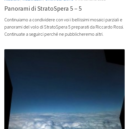
Panorami di StratoSpera 5 – 5
Continuiamo a condividere con voi i bellissimi mosaici parziali e
panorami del volo di StratoSpera 5 preparati da Riccardo Rossi.
Continuate a seguirci perché ne pubblicheremo altri.