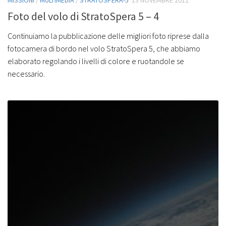
MISSIONI
/
MULTIMEDIA
/
STRATOSPERA-5
13 NOVEMBRE 2012
Foto del volo di StratoSpera 5 – 4
Continuiamo la pubblicazione delle migliori foto riprese dalla
fotocamera di bordo nel volo StratoSpera 5, che abbiamo
elaborato regolando i livelli di colore e ruotandole se
necessario.