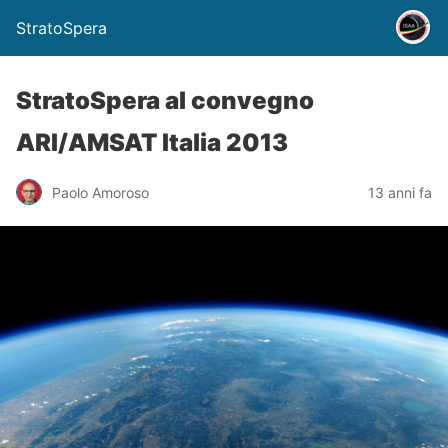
StratoSpera
StratoSpera al convegno
ARI/AMSAT Italia 2013
Paolo Amoroso
13 anni fa