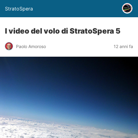
StratoSpera
I video del volo di StratoSpera 5
Paolo Amoroso
12 anni fa