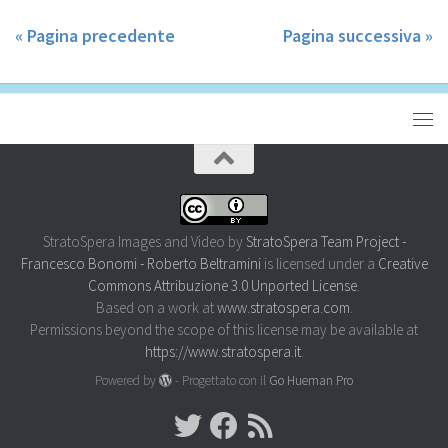
« Pagina precedente
Pagina successiva »
StratoSpera Images and Video
by
StratoSpera Team Project -
Francesco Bonomi - Roberto Beltramini
is licensed under a
Creative
Commons Attribuzione 3.0 Unported License
.
Based on a work at
www.stratospera.com
.
Permissions beyond the scope of this license may be available at
https://www.stratospera.it
.
Powered by
- Progettato con il
Go Hueman Pro