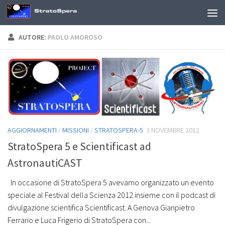
Sotto il contenuto
AUTORE:
PAOLO AMOROSO
AGGIORNAMENTI
/
MISSIONI
/
STRATOSPERA-5
3 NOVEMBRE 2012
StratoSpera 5 e Scientificast ad
AstronautiCAST
In occasione di StratoSpera 5 avevamo organizzato un evento
speciale al Festival della Scienza 2012 insieme con il podcast di
divulgazione scientifica Scientificast. A Genova Gianpietro
Ferrario e Luca Frigerio di StratoSpera con...