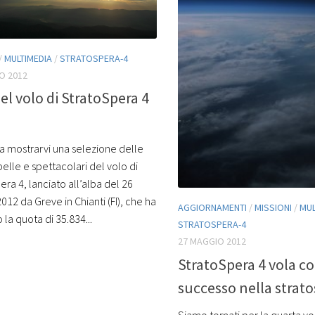
/
MULTIMEDIA
/
STRATOSPERA-4
O 2012
el volo di StratoSpera 4
 a mostrarvi una selezione delle
belle e spettacolari del volo di
ra 4, lanciato all’alba del 26
12 da Greve in Chianti (FI), che ha
AGGIORNAMENTI
/
MISSIONI
/
MUL
 la quota di 35.834...
STRATOSPERA-4
27 MAGGIO 2012
StratoSpera 4 vola c
successo nella strato
Siamo tornati per la quarta vo