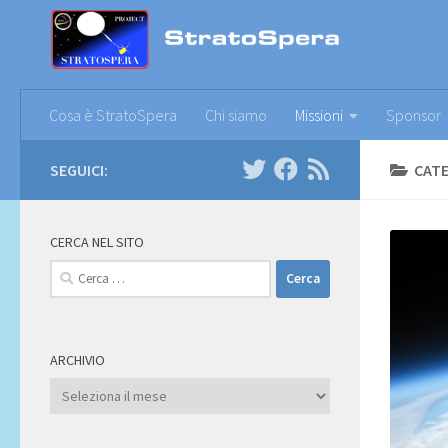
Sotto il contenuto
Cosa è StratoSpera
Chi siamo
Missioni
Sponsor
SEGUICI:
CATE
CERCA NEL SITO
Ricerca
per:
ARCHIVIO
Archivio