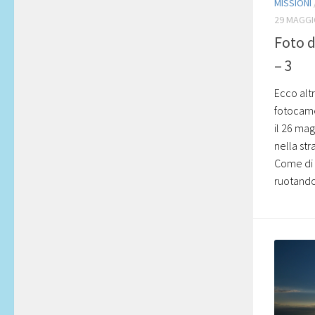
MISSIONI
29 MAGGI
Foto d
– 3
Ecco alt
fotocame
il 26 mag
nella str
Come di 
ruotandol