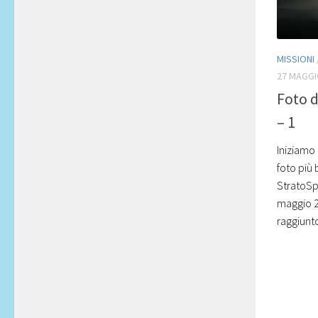
MISSIONI
27 MAGGI
Foto d
– 1
Iniziamo
foto più 
StratoSpe
maggio 20
raggiunto