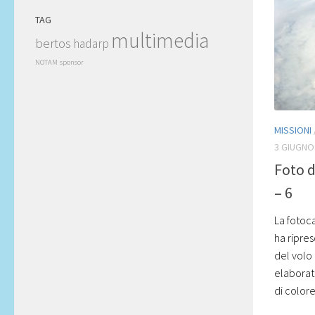
TAG
multimedia
bertos
hadarp
NOTAM
sponsor
MISSIONI
3 GIUGNO
Foto d
– 6
La fotoc
ha ripres
del volo
elaborate
di colore