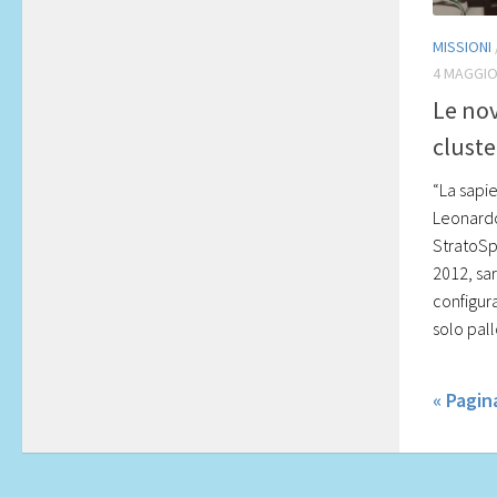
MISSIONI
4 MAGGIO
Le nov
cluste
“La sapie
Leonardo
StratoSp
2012, sa
configur
solo pall
« Pagi