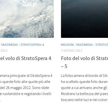
/
MULTIMEDIA
/
STRATOSPERA-4
MISSIONI
/
MULTIMEDIA
/
STRATO
 2012
2 GIUGNO 2012
el volo di StratoSpera 4
Foto del volo di Stra
– 5
amera principale di StratoSpera 4
La fotocamera di bordo di St
o queste foto alle quote più alte
ha scattato queste foto durante
 del 26 maggio 2012. Sono state
quote a cui arrivano anche gli 
 ruotandole e regolando i livelli
Mostrano la bellezza del pae
.
toscano nelle luci e nei colori d