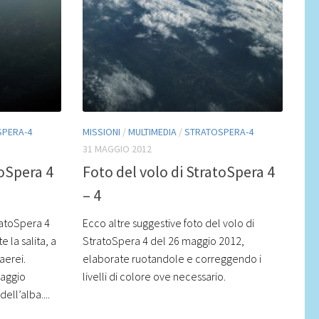
SPERA-4
MISSIONI
/
MULTIMEDIA
/
STRATOSPERA-4
31 MAGGIO 2012
toSpera 4
Foto del volo di StratoSpera 4
– 4
ratoSpera 4
Ecco altre suggestive foto del volo di
 la salita, a
StratoSpera 4 del 26 maggio 2012,
aerei.
elaborate ruotandole e correggendo i
saggio
livelli di colore ove necessario.
ell’alba....