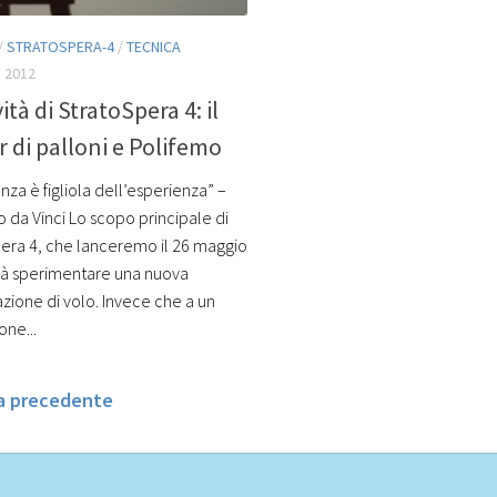
/
STRATOSPERA-4
/
TECNICA
 2012
ità di StratoSpera 4: il
r di palloni e Polifemo
nza è figliola dell’esperienza” –
 da Vinci Lo scopo principale di
era 4, che lanceremo il 26 maggio
rà sperimentare una nuova
azione di volo. Invece che a un
one...
na precedente