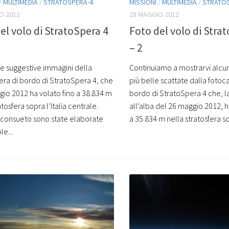
/
MULTIMEDIA
/
STRATOSPERA-4
MISSIONI
/
MULTIMEDIA
/
STRATO
O 2012
28 MAGGIO 2012
el volo di StratoSpera 4
Foto del volo di Stra
– 2
re suggestive immagini della
Continuiamo a mostrarvi alcun
ra di bordo di StratoSpera 4, che
più belle scattate dalla foto
gio 2012 ha volato fino a 38.834 m
bordo di StratoSpera 4 che, l
atosfera sopra l’Italia centrale.
all’alba del 26 maggio 2012, h
consueto sono state elaborate
a 35.834 m nella stratosfera sopr
e...