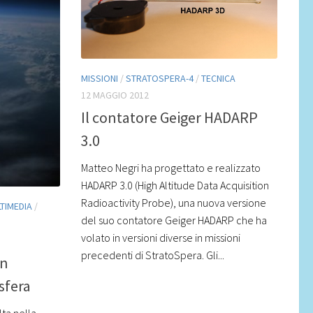
MISSIONI
/
STRATOSPERA-4
/
TECNICA
12 MAGGIO 2012
Il contatore Geiger HADARP
3.0
Matteo Negri ha progettato e realizzato
HADARP 3.0 (High Altitude Data Acquisition
Radioactivity Probe), una nuova versione
TIMEDIA
/
del suo contatore Geiger HADARP che ha
volato in versioni diverse in missioni
precedenti di StratoSpera. Gli...
on
sfera
lta nella