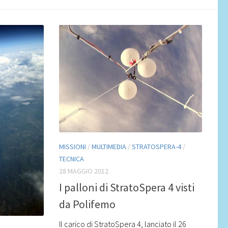
MISSIONI
/
MULTIMEDIA
/
STRATOSPERA-4
/
TECNICA
28 MAGGIO 2012
I palloni di StratoSpera 4 visti
da Polifemo
Il carico di StratoSpera 4, lanciato il 26