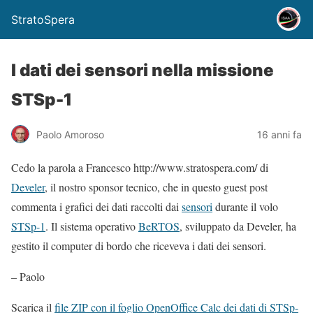
StratoSpera
I dati dei sensori nella missione
STSp-1
Paolo Amoroso
16 anni fa
Cedo la parola a Francesco http://www.stratospera.com/ di
Develer
, il nostro sponsor tecnico, che in questo guest post
commenta i grafici dei dati raccolti dai
sensori
durante il volo
STSp-1
. Il sistema operativo
BeRTOS
, sviluppato da Develer, ha
gestito il computer di bordo che riceveva i dati dei sensori.
– Paolo
Scarica il
file ZIP con il foglio OpenOffice Calc dei dati di STSp-