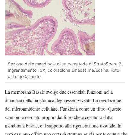
Sezione delle mandibole di un nematode di StratoSpera 2.
Ingrandimento 10X, colorazione Emaossilina/Eosina. Foto
di Luigi Caliendo.
La membrana Basale svolge due essenziali funzioni nella
dinamica della biochimica degli esseri viventi. La regolazione
del microambiente cellulare. Funziona come un filtro. Questo
scambio è regolato proprio dal filtro che è costituito dalla
membrana basale, e il supporto alla rigenerazione tissutale. In
certi casi può offrire una sorta di struttura guida per le cellule che